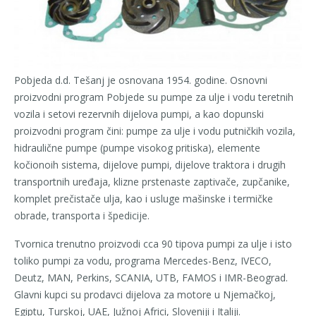
Pobjeda d.d. Tešanj je osnovana 1954. godine. Osnovni
proizvodni program Pobjede su pumpe za ulje i vodu teretnih
vozila i setovi rezervnih dijelova pumpi, a kao dopunski
proizvodni program čini: pumpe za ulje i vodu putničkih vozila,
hidraulične pumpe (pumpe visokog pritiska), elemente
kočionoih sistema, dijelove pumpi, dijelove traktora i drugih
transportnih uređaja, klizne prstenaste zaptivače, zupčanike,
komplet prečistače ulja, kao i usluge mašinske i termičke
obrade, transporta i špedicije.
Tvornica trenutno proizvodi cca 90 tipova pumpi za ulje i isto
toliko pumpi za vodu, programa Mercedes-Benz, IVECO,
Deutz, MAN, Perkins, SCANIA, UTB, FAMOS i IMR-Beograd.
Glavni kupci su prodavci dijelova za motore u Njemačkoj,
Egiptu, Turskoj, UAE, Južnoj Africi, Sloveniji i Italiji.